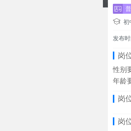
初
发布时间
岗
性别
年龄
岗
岗